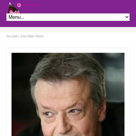
Théâtre le Préo
Accueil
»
One Man Show