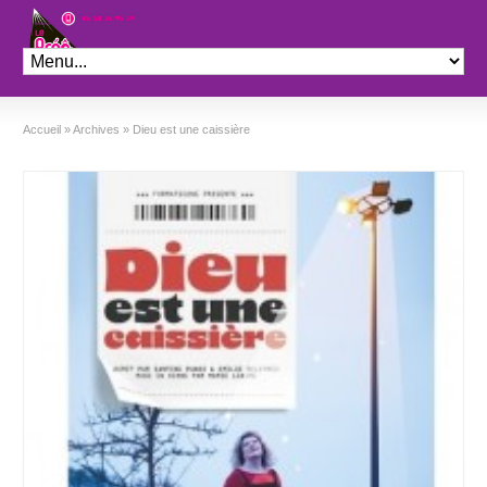
Théâtre le Préo
Accueil
»
Archives
»
Dieu est une caissière