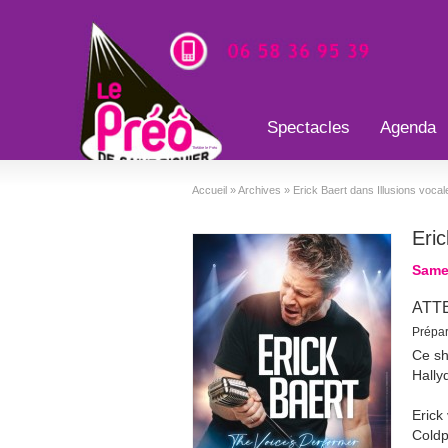
Spectacles
Agenda
Théâtre le Préo
Accueil
»
Archives
»
Erick Baert dans Illusions vocal
Eric
Same
ATT
Prépar
Ce sh
Hally
Erick
Coldp