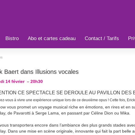
Bistro
Abo et cartes cadeau
Contact / Tarifs
Pri
es
k Baert dans Illusions vocales
di 14 février – 20h30
ENTION CE SPECTACLE SE DEROULE AU PAVILLON DES B
ez-vous à vivre une expérience unique lors de ce deuxième opus ! Cette fois, Eric
ow vous promet un voyage musical riche en émotions, en rires et en s
day, de Pavarotti à Serge Lama, en passant par Céline Dion ou Mika.
 vous transportera encore dans l’ambiance des plus grands stades avec
lay. Dans une mise en scène originale, innovante qui fait la part belle a