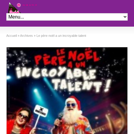
Théâtre le Préo
Accueil
»
Archives
»
Le père noël a un incroyable talent