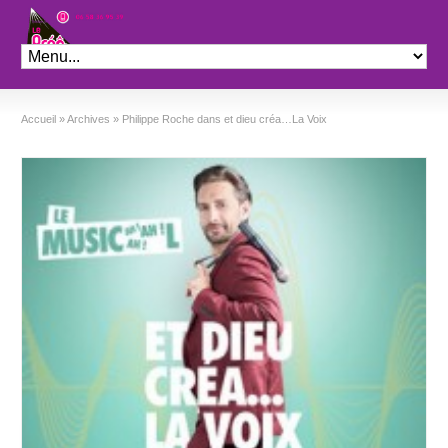
Théâtre le Préo
Accueil
»
Archives
»
Philippe Roche dans et dieu créa…La Voix