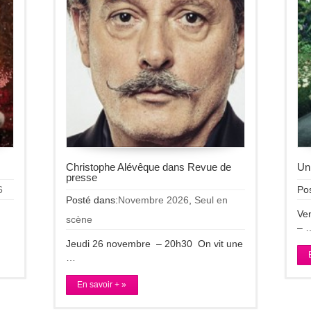
Christophe Alévêque dans Revue de
Un 
presse
6
Po
Posté dans:
Novembre 2026
,
Seul en
re
Ve
scène
– 
Jeudi 26 novembre – 20h30 On vit une
…
En savoir + »