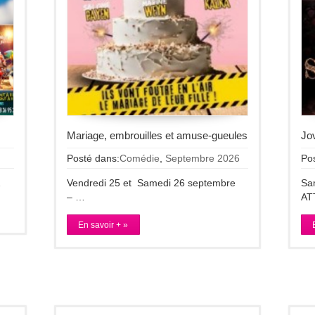
Mariage, embrouilles et amuse-gueules
Jo
Posté dans:
Comédie
,
Septembre 2026
Po
…
Vendredi 25 et Samedi 26 septembre
Sa
– …
AT
En savoir + »