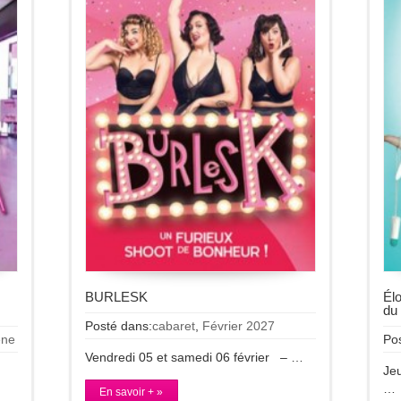
BURLESK
Élo
du
Posté dans:
cabaret
,
Février 2027
ène
Po
Vendredi 05 et samedi 06 février – …
Je
…
En savoir + »