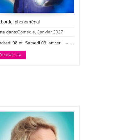
 bordel phénoménal
sté dans:
Comédie
,
Janvier 2027
ndredi 08 et Samedi 09 janvier – …
En savoir + »