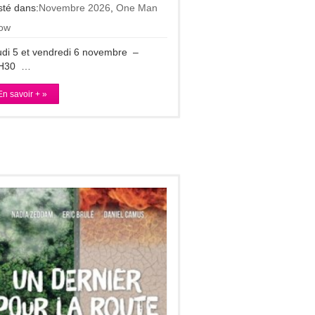
sté dans:
Novembre 2026
,
One Man
ow
di 5 et vendredi 6 novembre –
H30 …
En savoir + »