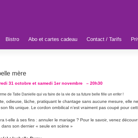
Bistro
Abo et cartes cadeau
Contact / Tarifs
Pri
belle mère
redi 31 octobre et samedi 1er novembre
– 20h30
me de Tatie Danielle qui va faire de la vie de sa future belle fille un enfer !
te, odieuse, lâche, pratiquant le chantage sans aucune mesure, elle ne
 son fils unique. Le cordon ombilical n’est vraiment pas coupé pour ce
era t-elle à ses fins : annuler le mariage ? Pour le savoir, venez déco
 dans son dernier « seule en scène »