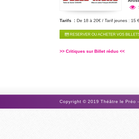
Artis
Tarifs :
De 18 à 20€ / Tarif jeunes : 15 
RESERVER OU ACHETER VOS BILLETS
>>
Critiques sur Billet réduc
<<
Copyright © 2019 Théâtre le Préo -