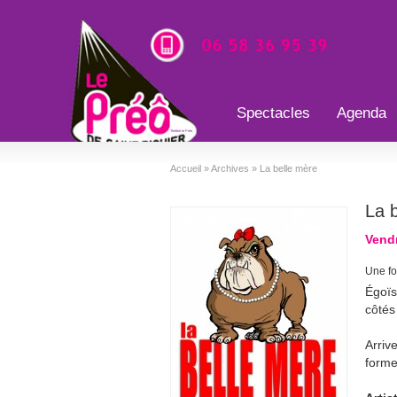
Spectacles
Agenda
Théâtre le Préo
Accueil
»
Archives
»
La belle mère
La 
Vend
Une for
Égoïs
côtés
Arriv
forme