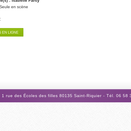
te(s) : Isabelle Parsy
Seule en scène
€
 EN LIGNE
 1 rue des Écoles des filles 80135 Saint-Riquier - Tél. 06 58