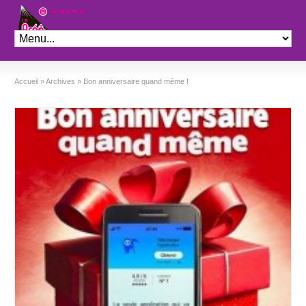
Théâtre le Préo
Accueil
»
Archives
»
Bon anniversaire quand même !