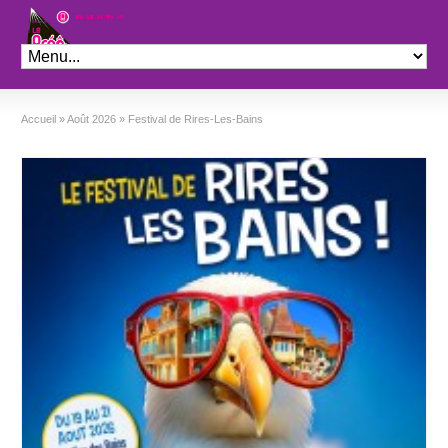
Théâtre le Préo
Accueil
»
Août 2026
»
Festival de Rires-Les-Bains