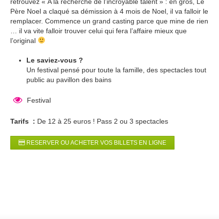
retrouvez « A la recherche de l’incroyable talent » : en gros, Le
Père Noel a claqué sa démission à 4 mois de Noel, il va falloir le
remplacer. Commence un grand casting parce que mine de rien
… il va vite falloir trouver celui qui fera l’affaire mieux que
l’original
Le saviez-vous ?
Un festival pensé pour toute la famille, des spectacles tout
public au pavillon des bains
Festival
Tarifs :
De 12 à 25 euros ! Pass 2 ou 3 spectacles
RESERVER OU ACHETER VOS BILLETS EN LIGNE