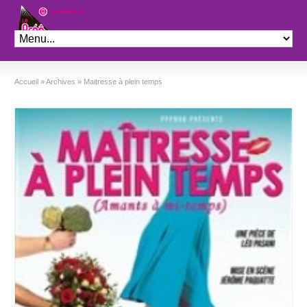
Théâtre le Préo
Accueil
»
Archives
»
Maitresse à plein temps