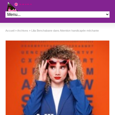
Théâtre le Préo
Accueil
»
Archives
»
Lilia Benchabane dans Attention handicapée méchante