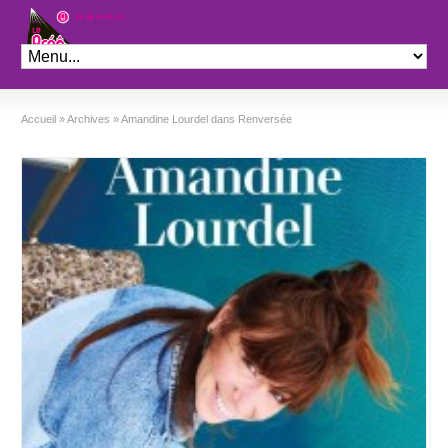
Théâtre le Préo
Accueil
»
Archives
»
Amandine Lourdel dans Renversée