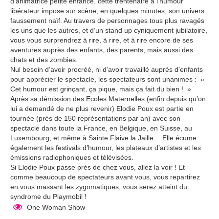
d’animatrice petite enfance, cette trentenaire à l’humour
libérateur impose sur scène, en quelques minutes, son univers
faussement naïf. Au travers de personnages tous plus ravagés
les uns que les autres, et d’un stand up cyniquement jubilatoire,
vous vous surprendrez à rire, à rire, et à rire encore de ses
aventures auprès des enfants, des parents, mais aussi des
chats et des zombies.
Nul besoin d’avoir procréé, ni d’avoir travaillé auprès d’enfants
pour apprécier le spectacle, les spectateurs sont unanimes : »
Cet humour est grinçant, ça pique, mais ça fait du bien ! »
Après sa démission des Ecoles Maternelles (enfin depuis qu’on
lui a demandé de ne plus revenir) Elodie Poux est partie en
tournée (près de 150 représentations par an) avec son
spectacle dans toute la France, en Belgique, en Suisse, au
Luxembourg, et même à Sainte Flaive la Jaille… Elle écume
également les festivals d’humour, les plateaux d’artistes et les
émissions radiophoniques et télévisées.
Si Elodie Poux passe près de chez vous, allez la voir ! Et
comme beaucoup de spectateurs avant vous, vous repartirez
en vous massant les zygomatiques, vous serez atteint du
syndrome du Playmobil !
One Woman Show