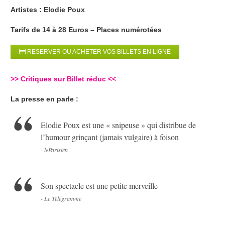
Artistes : Elodie Poux
Tarifs de 14 à 28 Euros – Places numérotées
RESERVER OU ACHETER VOS BILLETS EN LIGNE
>>
Critiques sur Billet réduc
<<
La presse en parle :
Elodie Poux est une « snipeuse » qui distribue de
l’humour grinçant (jamais vulgaire) à foison
- leParisien
Son spectacle est une petite merveille
- Le Télégramme