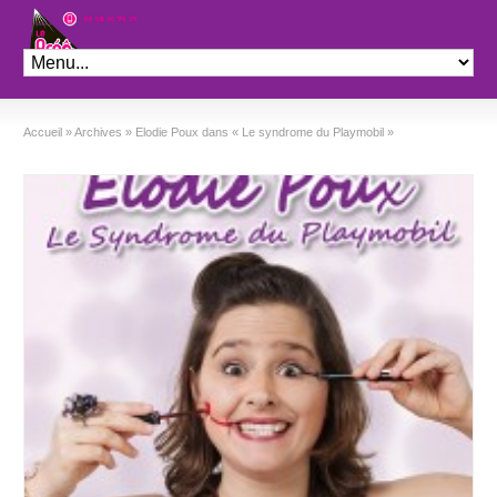
Théâtre le Préo
Accueil
»
Archives
»
Elodie Poux dans « Le syndrome du Playmobil »