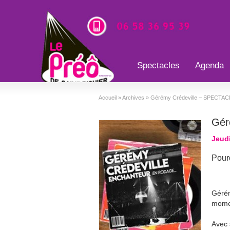
Spectacles
Agenda
Théâtre le Préo
Accueil
»
Archives
»
Gérémy Crédeville – SPECT
Gér
Jeudi
Pourq
Gérém
momen
Avec 