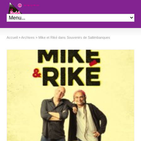
Théâtre le Préo
Accueil
»
Archives
»
Mike et Riké dans Souvenirs de Saltimbanques