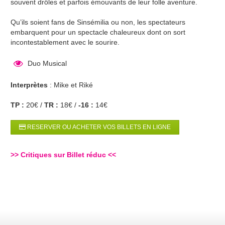
souvent drôles et parfois émouvants de leur folle aventure.
Qu’ils soient fans de Sinsémilia ou non, les spectateurs
embarquent pour un spectacle chaleureux dont on sort
incontestablement avec le sourire.
Duo Musical
Interprètes
: Mike et Riké
TP :
20€ /
TR :
18€ /
-16 :
14€
RESERVER OU ACHETER VOS BILLETS EN LIGNE
>>
Critiques sur Billet réduc
<<